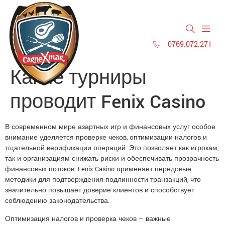
0769.072.271
Какие турниры
проводит Fenix Casino
В современном мире азартных игр и финансовых услуг особое
внимание уделяется проверке чеков, оптимизации налогов и
тщательной верификации операций. Это позволяет как игрокам,
так и организациям снижать риски и обеспечивать прозрачность
финансовых потоков. Fenix Casino применяет передовые
методики для подтверждения подлинности транзакций, что
значительно повышает доверие клиентов и способствует
соблюдению законодательства.
Оптимизация налогов и проверка чеков — важные