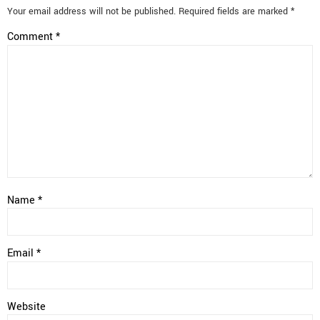
Your email address will not be published.
Required fields are marked
*
Comment
*
Name
*
Email
*
Website