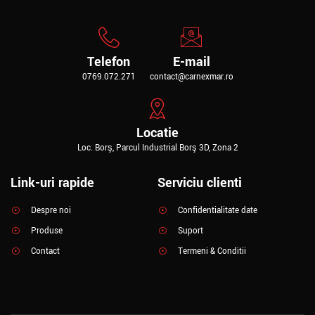
Telefon
E-mail
0769.072.271
contact@carnexmar.ro
Locatie
Loc. Borş, Parcul Industrial Borş 3D, Zona 2
Link-uri rapide
Serviciu clienți
Despre noi
Confidentialitate date
Produse
Suport
Contact
Termeni & Conditii